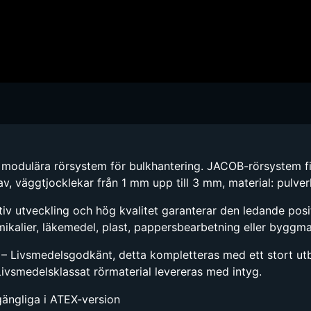
l modulära rörsystem för bulkhantering. JACOB-rörsystem f
rav, väggtjocklekar från 1 mm upp till 3 mm, material: pulverl
tiv utveckling och hög kvalitet garanterar den ledande posi
ikalier, läkemedel, plast, pappersbearbetning eller byggmate
DA – Livsmedelsgodkänt, detta kompletteras med ett stort 
Livsmedelsklassat rörmaterial levereras med intyg.
lgängliga i ATEX-version