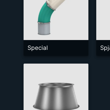
Special
Spj