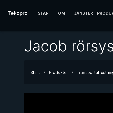
Tekopro
START
OM
TJÄNSTER
PRODU
Jacob rörsy
Start
Produkter
Transportutrustnin