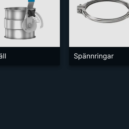
äll
Spännringar