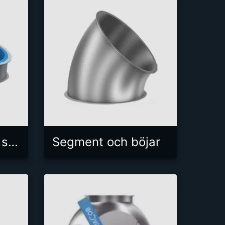
Rörmaterial med slitbeläggning
Segment och böjar