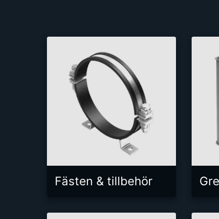
Fästen & tillbehör
Gre