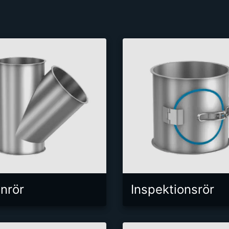
nrör
Inspektionsrör