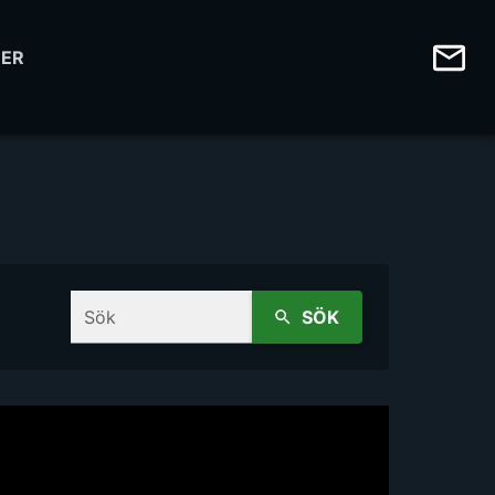
ER
Sök
SÖK