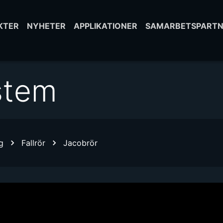
KTER
NYHETER
APPLIKATIONER
SAMARBETSPARTN
stem
g
Fallrör
Jacobrör