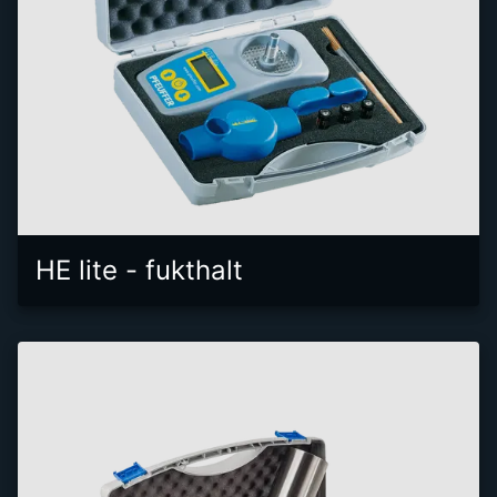
HE lite - fukthalt