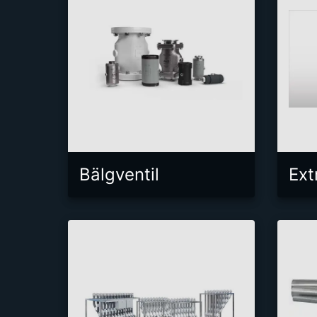
Bälgventil
Ext