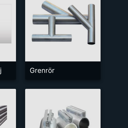
j
Grenrör