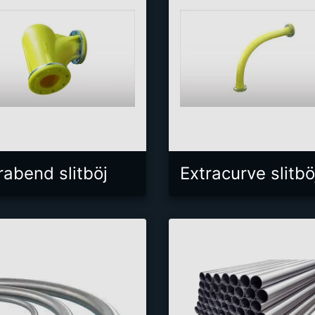
rabend slitböj
Extracurve slitbö