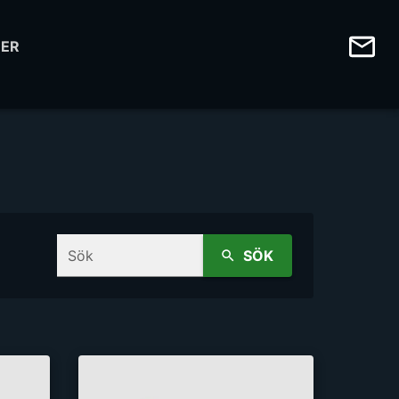
ER
Sök
SÖK