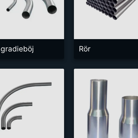
gradieböj
Rör