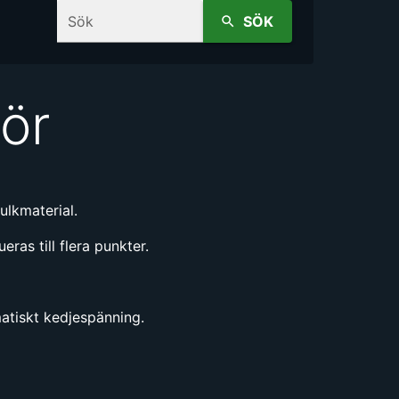
Sök
SÖK
ör
ulkmaterial.
ras till flera punkter.
matiskt kedjespänning.