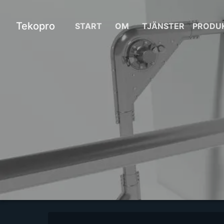
Tekopro
START
OM
TJÄNSTER
PRODU