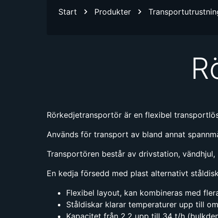
Start
Produkter
Transportutrustnin
R
Rörkedjetransportör är en flexibel transportlös
Används för transport av bland annat spannmål, 
Transportören består av drivstation, vändhjul, 
En kedja försedd med plast alternativt ståldi
Flexibel layout, kan kombineras med fler
Ståldiskar klarar temperaturer upp till o
Kapacitet från 2,2 upp till 34 t/h (bulkde