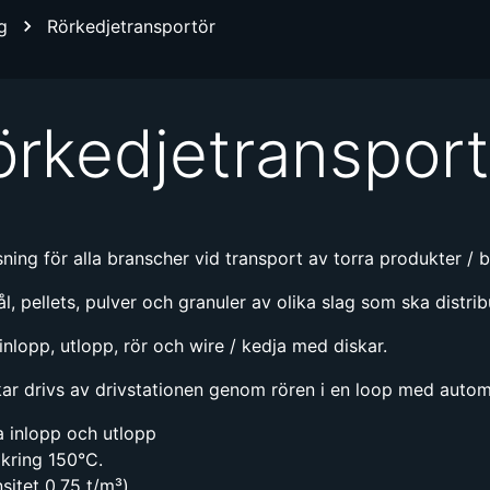
g
Rörkedjetransportör
örkedjetransport
ning för alla branscher vid transport av torra produkter / b
pellets, pulver och granuler av olika slag som ska distribue
inlopp, utlopp, rör och wire / kedja med diskar.
skar drivs av drivstationen genom rören i en loop med auto
a inlopp och utlopp
mkring 150°C.
nsitet 0,75 t/m³)