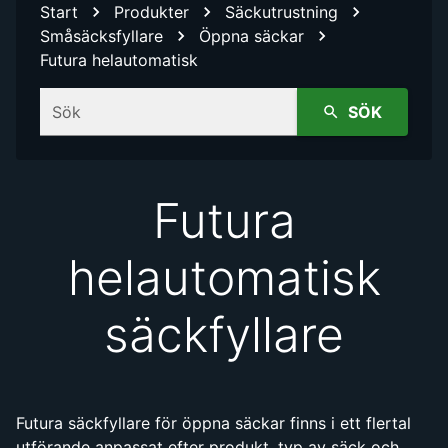
Start
Produkter
Säckutrustning
Småsäcksfyllare
Öppna säckar
Futura helautomatisk
Sök
SÖK
Futura
helautomatisk
säckfyllare
Futura säckfyllare för öppna säckar finns i ett flertal
utförande anpassat efter produkt, typ av säck och