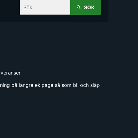
Sök
SÖK
veranser.
gning på längre ekipage så som bil och släp