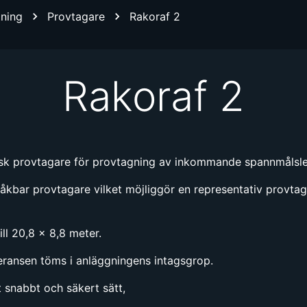
tning
Provtagare
Rakoraf 2
Rakoraf 2
isk provtagare för provtagning av inkommande spannmålsle
r/åkbar provtagare vilket möjliggör en representativ provta
ll 20,8 x 8,8 meter.
veransen töms i anläggningens intagsgrop.
 snabbt och säkert sätt,