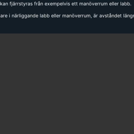
kan fjärrstyras från exempelvis ett manöverrum eller labb.
agare i närliggande labb eller manöverrum, är avståndet län