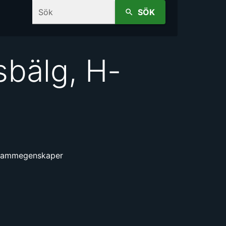
Sök
SÖK
sbälg, H-
h dammegenskaper