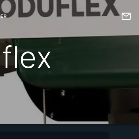
ER
flex