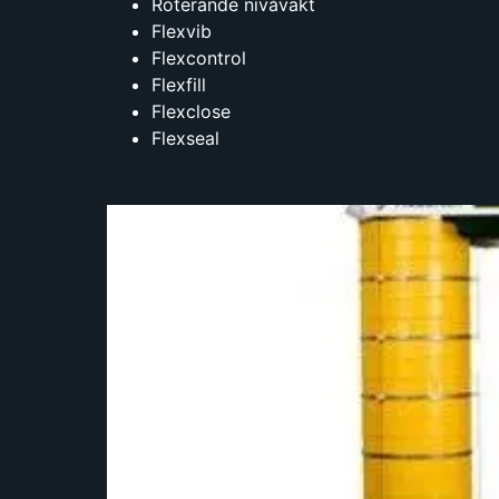
Roterande nivåvakt
Flexvib
Flexcontrol
Flexfill
Flexclose
Flexseal