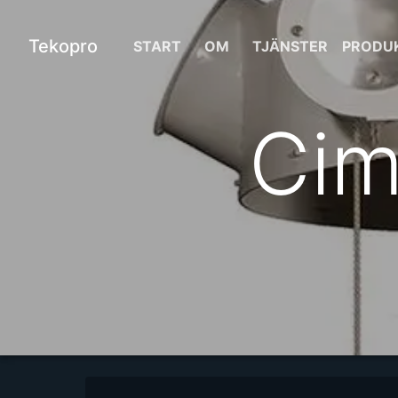
Tekopro
START
OM
TJÄNSTER
PRODU
Cim