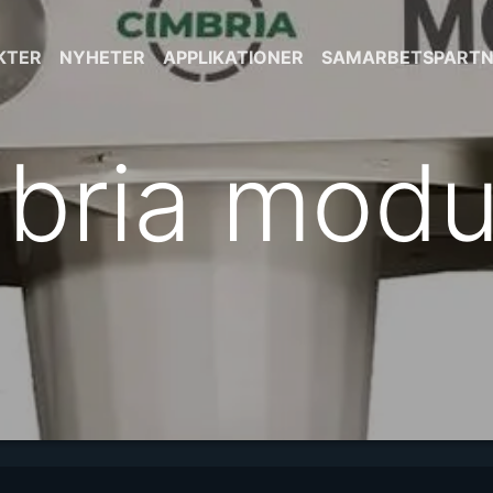
KTER
NYHETER
APPLIKATIONER
SAMARBETSPARTN
bria modu