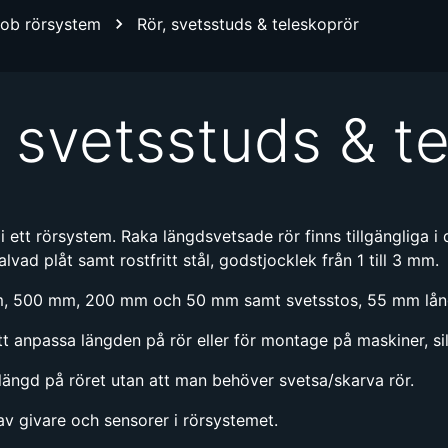
ob rörsystem
Rör, svetsstuds & teleskoprör
 svetsstuds & t
 ett rörsystem. Raka längdsvetsade rör finns tillgängliga 
lvad plåt samt rostfritt stål, godstjocklek från 1 till 3 mm.
0 m, 500 mm, 200 mm och 50 mm samt svetsstos, 55 mm lån
anpassa längden på rör eller för montage på maskiner, silor 
l längd på röret utan att man behöver svetsa/skarva rör.
v givare och sensorer i rörsystemet.