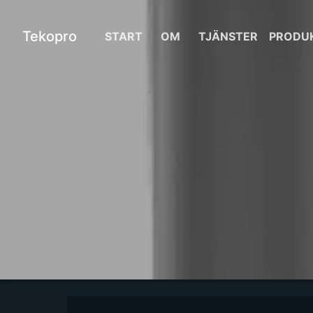
Tekopro
START
OM
TJÄNSTER
PRODU