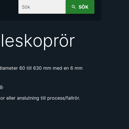
Sök
SÖK
eleskoprör
i diameter 60 till 630 mm med en 6 mm
g.
eller anslutning till process/fallrör.