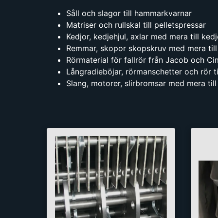
Såll och slagor till hammarkvarnar
Matriser och rullskal till pelletspressar
Kedjor, kedjehjul, axlar med mera till ked
Remmar, skopor skopskruv med mera till
Rörmaterial för fallrör från Jacob och Ci
Långradieböjar, rörmanschetter och rör ti
Slang, motorer, slirbromsar med mera til