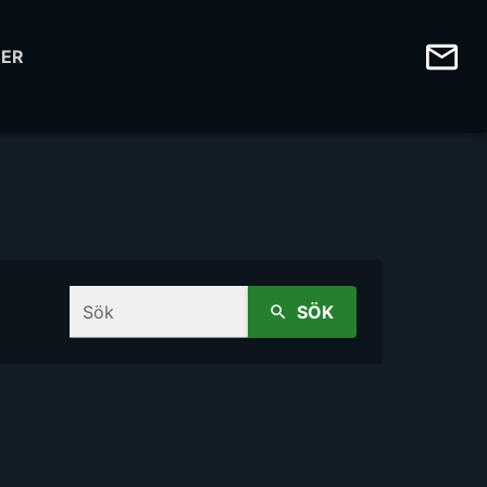
ER
Sök
SÖK