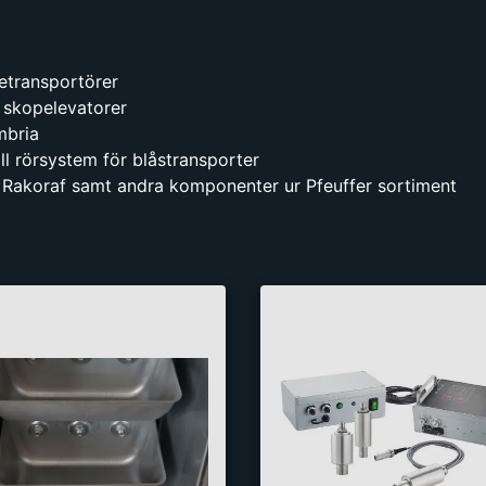
jetransportörer
 skopelevatorer
mbria
ll rörsystem för blåstransporter
l Rakoraf samt andra komponenter ur Pfeuffer sortiment