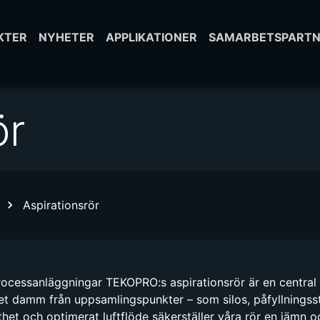
KTER
NYHETER
APPLIKATIONER
SAMARBETSPARTN
ör
Aspirationsrör
rocessanläggningar TEKOPRO:s aspirationsrör är en central 
t damm från uppsamlingspunkter – som silos, påfyllningsstati
het och optimerat luftflöde säkerställer våra rör en jämn oc