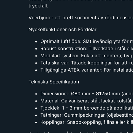
tryckfall.
Vi erbjuder ett brett sortiment av rördimensio
Nyckelfunktioner och Fördelar
Optimalt luftflöde: Slät invändig yta för
Robust konstruktion: Tillverkade i stål elle
Modulärt system: Enkla att montera, byg
Täta skarvar: Tätade kopplingar för att f
Tillgängliga ATEX-varianter: För installat
Tekniska Specifikation
Dimensioner: Ø80 mm – Ø1250 mm (andra 
Material: Galvaniserat stål, lackat kolstål,
Tjocklek: 1 – 3 mm beroende på applikati
Tätningar: Gummipackningar (oljebeständig
Kopplingar: Snabbkoppling, fläns eller kl