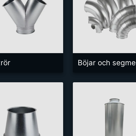
rör
Böjar och segme