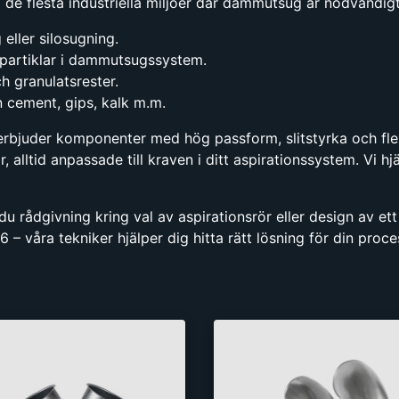
de flesta industriella miljöer där dammutsug är nödvändigt
 eller silosugning.
a partiklar i dammutsugssystem.
ch granulatsrester.
 cement, gips, kalk m.m.
erbjuder komponenter med hög passform, slitstyrka och flex
, alltid anpassade till kraven i ditt aspirationssystem. Vi hj
 rådgivning kring val av aspirationsrör eller design av et
– våra tekniker hjälper dig hitta rätt lösning för din proce