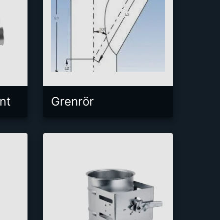
nt
Grenrör