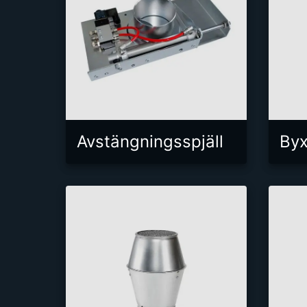
Avstängningsspjäll
Byx