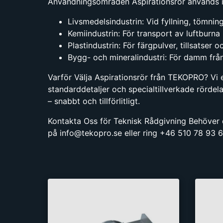
Användningsområden Aspirationsrör används i 
Livsmedelsindustrin: Vid fyllning, tömning
Kemiindustrin: För transport av luftburn
Plastindustrin: För färgpulver, tillsatser o
Bygg- och mineralindustri: För damm från
Varför Välja Aspirationsrör från TEKOPRO? Vi 
standarddetaljer och specialtillverkade rördelar
– snabbt och tillförlitligt.
Kontakta Oss för Teknisk Rådgivning Behöver du
på info@tekopro.se eller ring +46 510 78 93 66 