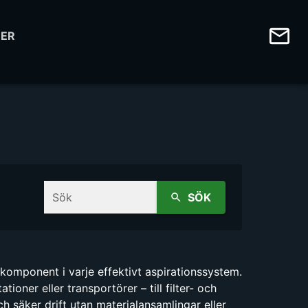
ER
Sök
SÖK
komponent i varje effektivt aspirationssystem.
oner eller transportörer – till filter- och
h säker drift utan materialansamlingar eller